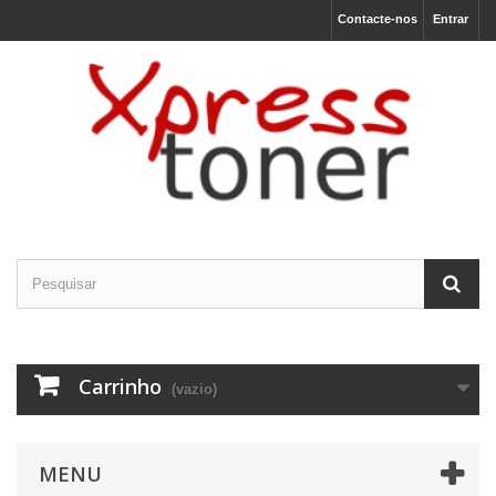
Contacte-nos
Entrar
Carrinho
(vazio)
MENU