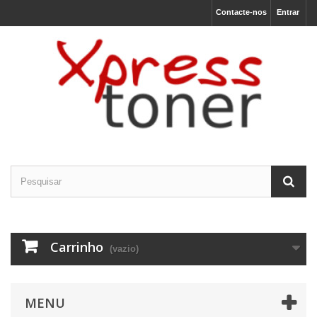
Contacte-nos
Entrar
O nosso site usa cookies
Utilizamos cookies e outras tecnologias de
medição para melhorar a sua experiência de
navegação no nosso site, de forma a
mostrar conteúdo personalizado, anúncios
direcionados, analisar o tráfego do site e
entender de onde vêm os visitantes.
Concordo
Eu recuso
Carrinho
(vazio)
Alterar as minhas preferências
MENU