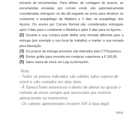
extravio de encomendas
. Para efeitos de contagem de prazos, as
encomendas enviadas por correio verde são automaticamente
consideradas entregues no dia útil seguinte ao envio para destinos no
continente e arquipélago da Madeira e 3 dias na arquipélago dos
Açores. Os envios por Correio Normal são considerados entregues
após 3 dias para o continente e Madeira e após 5 dias para os Açores.
(2)
Durante a sua compra pode definir uma morada diferente para a
entrega (por exemplo o seu local de trabalho)
e manter a sua morada
para faturação.
(3)
Os prazos de entrega previstos são indicados pelo CTTexpresso.
(4)
Envios grátis
para revenda em compras superiores a € 100,00.
(5)
Salvo rutura de stock em Loja ou Armazém.
Nota:
- Todos os prazos indicados são válidos salvo ruptura de
stock e são contados em dias úteis.
- À XpressToner reserva-se o direito de alterar ou ajustar o
método de envio sempre que necessário por motivos
operacionais ou imprevistos
-
Os valores apresentados incluem IVA à taxa legal.
Voltar