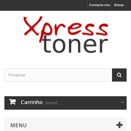
Contacte-nos
Entrar
Carrinho
(vazio)
MENU