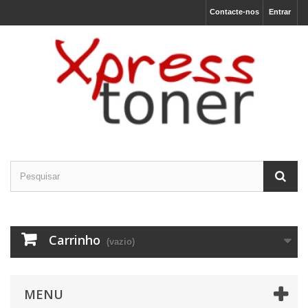
Contacte-nos
Entrar
O nosso site usa cookies
Utilizamos cookies e outras tecnologias de
medição para melhorar a sua experiência de
navegação no nosso site, de forma a
mostrar conteúdo personalizado, anúncios
direcionados, analisar o tráfego do site e
entender de onde vêm os visitantes.
Concordo
Eu recuso
Carrinho
(vazio)
Alterar as minhas preferências
MENU