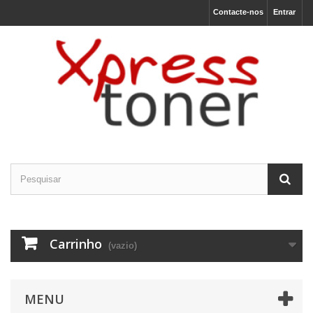
Contacte-nos
Entrar
O nosso site usa cookies
Utilizamos cookies e outras tecnologias de
medição para melhorar a sua experiência de
navegação no nosso site, de forma a
mostrar conteúdo personalizado, anúncios
direcionados, analisar o tráfego do site e
entender de onde vêm os visitantes.
Concordo
Eu recuso
Carrinho
(vazio)
Alterar as minhas preferências
MENU