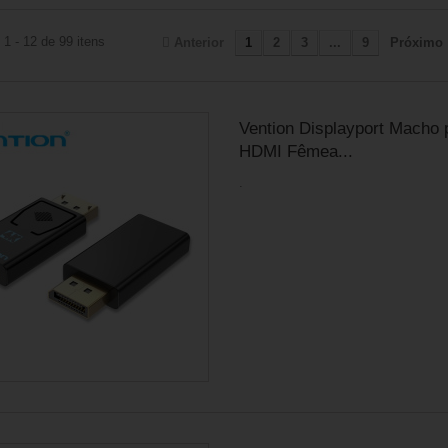
1 - 12 de 99 itens
Anterior
1
2
3
...
9
Próximo
Vention Displayport Macho 
HDMI Fêmea...
.