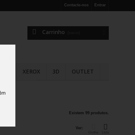
Contacte-nos
Entrar
Carrinho
(vazio)
COH
XEROX
3D
OUTLET
vêm
Existem 99 produtos.
Ver:
Grelha
Lista