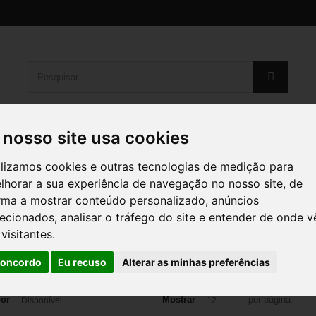
 nosso site usa cookies
ON
EPSON
HP
KYOCERA
OKI
RI
ilizamos cookies e outras tecnologias de medição para
lhorar a sua experiência de navegação no nosso site, de
rma a mostrar conteúdo personalizado, anúncios
recionados, analisar o tráfego do site e entender de onde 
 visitantes.
TADORES
oncordo
Eu recuso
Alterar as minhas preferências
por
Mostrar
por página
Disponível
12