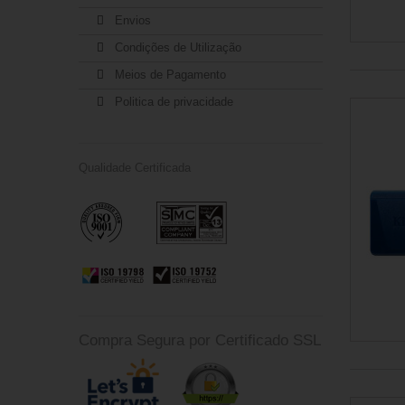
Transparente
(4)
Envios
Turquesa
(1)
Violeta
(3)
Condições de Utilização
Meios de Pagamento
Politica de privacidade
Qualidade Certificada
Compra Segura por Certificado SSL