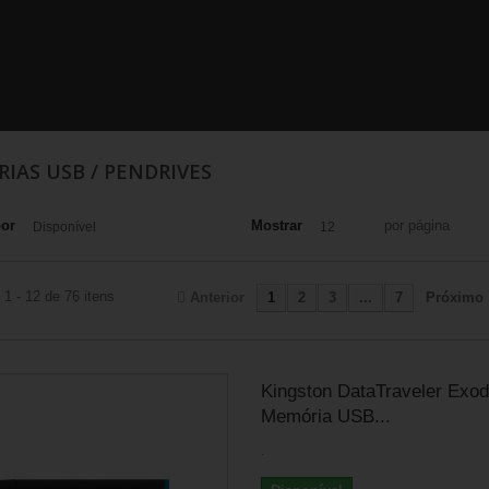
IAS USB / PENDRIVES
por
Mostrar
por página
Disponível
12
1 - 12 de 76 itens
Anterior
1
2
3
...
7
Próximo
Kingston DataTraveler Exod
Memória USB...
.