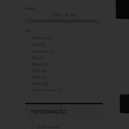
Preço
3,00€ - 86,00€
Cor
Alumínio
(2)
Azul
(3)
Azul claro
(2)
Aço
(3)
Branco
(5)
Ouro
(4)
Prata
(8)
Preto
(20)
Preto/Amarelo
(2)
Preto/Azul
(3)
Preto/Laranja
(1)
Preto/Rosa
(1)
INFORMAÇÃO
Preto/Vermelho
(4)
Titânio/Preto
(3)
Quem somos