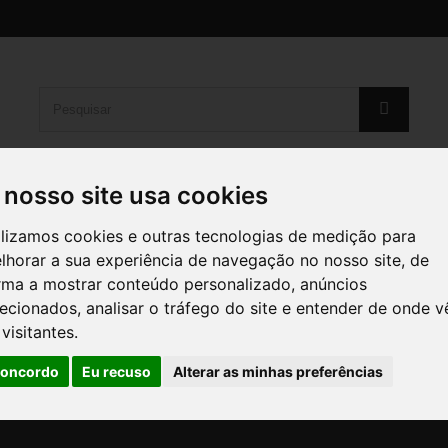
 nosso site usa cookies
ON
EPSON
HP
KYOCERA
OKI
RI
ilizamos cookies e outras tecnologias de medição para
lhorar a sua experiência de navegação no nosso site, de
rma a mostrar conteúdo personalizado, anúncios
recionados, analisar o tráfego do site e entender de onde 
emórias USB / Pendrives
 visitantes.
oncordo
Eu recuso
Alterar as minhas preferências