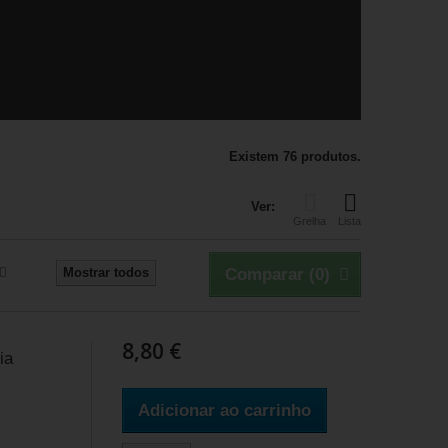
Existem 76 produtos.
Ver:
Grelha
Lista
Mostrar todos
Comparar (
0
)
8,80 €
ia
Adicionar ao carrinho