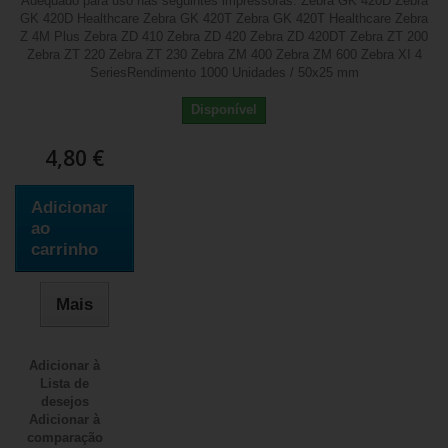
Adequado para uso nas seguintes impressoras: Zebra GK 420D Zebra
GK 420D Healthcare Zebra GK 420T Zebra GK 420T Healthcare Zebra
Z 4M Plus Zebra ZD 410 Zebra ZD 420 Zebra ZD 420DT Zebra ZT 200
Zebra ZT 220 Zebra ZT 230 Zebra ZM 400 Zebra ZM 600 Zebra XI 4
SeriesRendimento 1000 Unidades / 50x25 mm
Disponível
4,80 €
Adicionar
ao
carrinho
Mais
Adicionar à
Lista de
desejos
Adicionar à
comparação