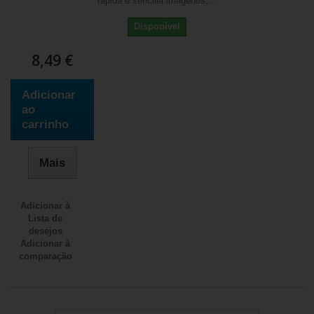
rápida e sencilla imágenes,...
Disponível
8,49 €
Adicionar
ao
carrinho
Mais
Adicionar à
Lista de
desejos
Adicionar à
comparação