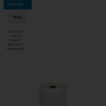
carrinho
Mais
Adicionar à
Lista de
desejos
Adicionar à
comparação