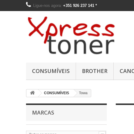
Ligue-nos agora:
+351 926 237 141 *
O
CONSUMÍVEIS
BROTHER
CAN
Ut
me
fo
di
CONSUMÍVEIS
Towa
os
C
MARCAS