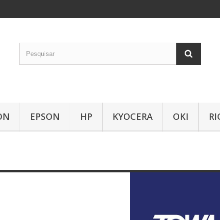
 nosso site usa cookies
ON
EPSON
HP
KYOCERA
OKI
RI
ilizamos cookies e outras tecnologias de medição para
lhorar a sua experiência de navegação no nosso site, de
rma a mostrar conteúdo personalizado, anúncios
recionados, analisar o tráfego do site e entender de onde 
 visitantes.
oncordo
Eu recuso
Alterar as minhas preferências