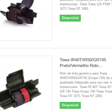
impressoras: Towa Towa 125 PDM 
1071 Towa NT 1081
Disponível
Towa IR40T/IR50/GR745
Preto/Vermelho Rolo...
Rolo de tinta genérico para Towa
IR40T/IR50/GR745 (Grupo 745) de a
qualidade.Adequado para uso nas s
impressoras: Towa IR 40T Towa IR
GR 745 Towa Grupo 745 Towa Tow
Towa NT 1071 Towa NT 1081
Disponível