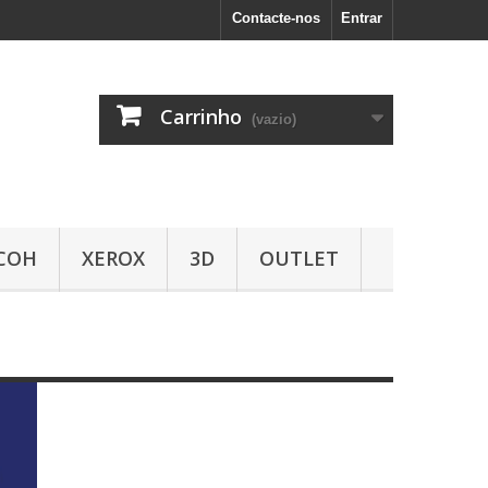
Contacte-nos
Entrar
Carrinho
(vazio)
COH
XEROX
3D
OUTLET
vêm