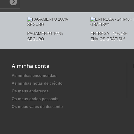
PAGAMENTO 100%
ENTREGA - 24H/48H
SEGURO
ENVIOS GRÁTIS!**
A minha conta
As minhas encomendas
As minhas notas de crédito
Os meus endereços
Os meus dados pessoais
Os meus vales de desconto