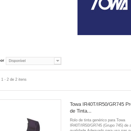
por
Disponível
1 - 2 de 2 itens
Towa IR40T/IR50/GR745 Pr
de Tinta...
Rolo de tinta genérico para Towa
IR40T/IR50/GR745 (Grupo 745) de a
qualidade.Adequado para uso nas s