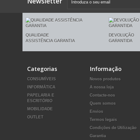
Newsletter
QUALIDADE
DEVOLUÇÃO
ASSISTÊNCIA GARANTIA
GARANTIDA
Categorias
Informação
CONSUMÍVEIS
Novos produtos
INFORMÁTICA
A nossa loja
PAPELARIA E
Contacte-nos
ESCRITÓRIO
Quem somos
MOBILIDADE
Envios
OUTLET
Termos legais
Condições de Utilização
Garantia